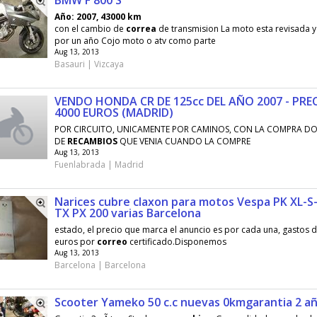
BMW F 800 S
Año: 2007, 43000 km
con el cambio de
correa
de transmision La moto esta revisada y
por un año Cojo moto o atv como parte
Aug 13, 2013
Basauri | Vizcaya
VENDO HONDA CR DE 125cc DEL AÑO 2007 - PREC
4000 EUROS (MADRID)
POR CIRCUITO, UNICAMENTE POR CAMINOS, CON LA COMPRA DO
DE
RECAMBIOS
QUE VENIA CUANDO LA COMPRE
Aug 13, 2013
Fuenlabrada | Madrid
Narices cubre claxon para motos Vespa PK XL-S
TX PX 200 varias Barcelona
estado, el precio que marca el anuncio es por cada una, gastos d
euros por
correo
certificado.Disponemos
Aug 13, 2013
Barcelona | Barcelona
Scooter Yameko 50 c.c nuevas 0kmgarantia 2 a