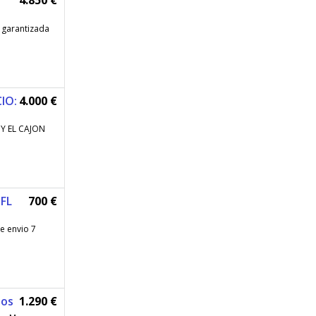
4.850 €
 garantizada
IO:
4.000 €
Y EL CAJON
-FL
700 €
e envio 7
ños
1.290 €