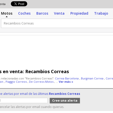
venta
Motos
Coches
Barcos
Venta
Propiedad
Trabajo
 en venta:
Recambios Correas
 relacionadas con "Recambios Correas":
Correa Barcelona
,
Burgman Correa
,
Corr
ion
,
Piaggio Correos
,
De Correos Motos
, ...
Ver más »
be alertas por email de las últimas
Recambios Correas
ncelar las alertas por email cuando quieras.