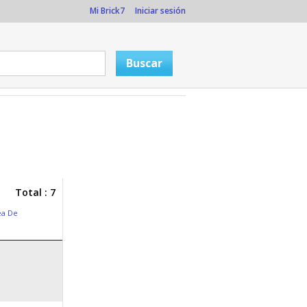
Mi Brick7
Iniciar sesión
Total : 7
ea De