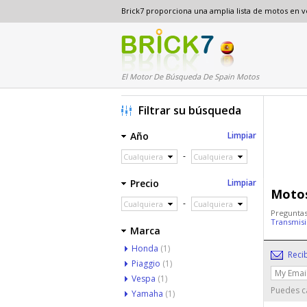
Brick7 proporciona una amplia lista de motos en 
El Motor De Búsqueda De Spain Motos
Filtrar su búsqueda
Año
Limpiar
-
Cualquiera
Cualquiera
Precio
Limpiar
Motos
-
Cualquiera
Cualquiera
Preguntas
Transmis
Marca
Honda
(1)
Reci
Piaggio
(1)
Vespa
(1)
Puedes ca
Yamaha
(1)