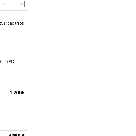
, guardabarros
309699 O
1.200€