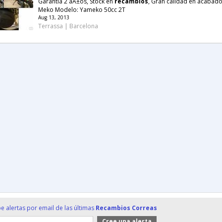
Garantia 2 aÃ±os, Stock en
recambios
, Gran calidad en acabado
Meko Modelo: Yameko 50cc 2T
Aug 13, 2013
Terrassa | Barcelona
e alertas por email de las últimas
Recambios Correas