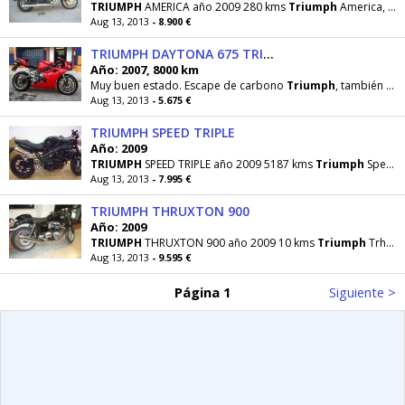
TRIUMPH
AMERICA año 2009 280 kms
Triumph
America, color negro, solo estrenada, financiacion
Aug 13, 2013
- 8.900 €
TRIUMPH DAYTONA 675 TRIPLE
Año: 2007, 8000 km
Muy buen estado. Escape de carbono
Triumph
, también se entrega el básico, Kit de carbono
Aug 13, 2013
- 5.675 €
TRIUMPH SPEED TRIPLE
Año: 2009
TRIUMPH
SPEED TRIPLE año 2009 5187 kms
Triumph
Speed Triple 1050. Moto de Noviembre 2009, solo 5187
Aug 13, 2013
- 7.995 €
TRIUMPH THRUXTON 900
Año: 2009
TRIUMPH
THRUXTON 900 año 2009 10 kms
Triumph
Trhuxton 900, nueva a estrenar, pocas unidades. David
Aug 13, 2013
- 9.595 €
Página 1
Siguiente >