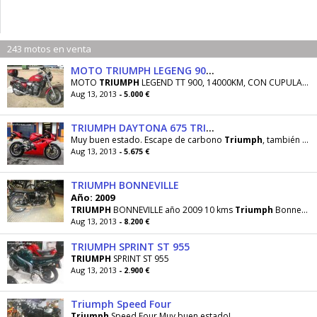
243 motos en venta
MOTO TRIUMPH LEGENG 900 TT
MOTO
TRIUMPH
LEGEND TT 900, 14000KM, CON CUPULA
TR
Aug 13, 2013
- 5.000 €
TRIUMPH DAYTONA 675 TRIPLE
Muy buen estado. Escape de carbono
Triumph
, también se entrega el básico, Kit de carbono
Aug 13, 2013
- 5.675 €
TRIUMPH BONNEVILLE
Año: 2009
TRIUMPH
BONNEVILLE año 2009 10 kms
Triumph
Bonneville Black, nueva a estrenar. David - 8200 Euros
Aug 13, 2013
- 8.200 €
TRIUMPH SPRINT ST 955
TRIUMPH
SPRINT ST 955
Aug 13, 2013
- 2.900 €
Triumph Speed Four
Triumph
Speed Four Muy buen estado!