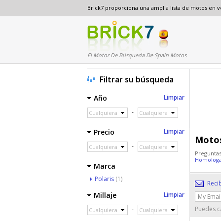
Brick7 proporciona una amplia lista de motos en 
El Motor De Búsqueda De Spain Motos
Filtrar su búsqueda
Año
Limpiar
-
Cualquiera
Cualquiera
Precio
Limpiar
Motos
-
Cualquiera
Cualquiera
Preguntas
Homologa
Marca
Polaris
(1)
Reci
Millaje
Limpiar
Puedes ca
-
Cualquiera
Cualquiera