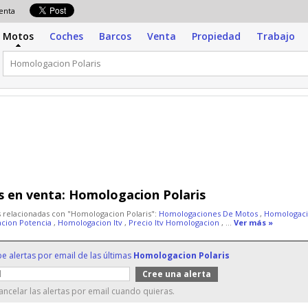
venta
Motos
Coches
Barcos
Venta
Propiedad
Trabajo
 en venta:
Homologacion Polaris
 relacionadas con "Homologacion Polaris":
Homologaciones De Motos
,
Homologac
cion Potencia
,
Homologacion Itv
,
Precio Itv Homologacion
, ...
Ver más »
be alertas por email de las últimas
Homologacion Polaris
ncelar las alertas por email cuando quieras.