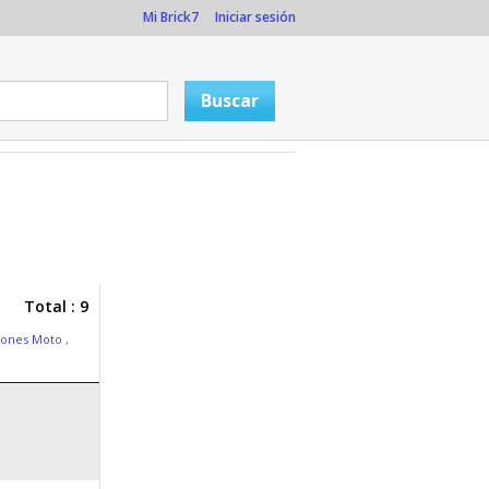
Mi Brick7
Iniciar sesión
Total : 9
iones Moto
,