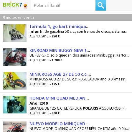
9 motos en venta
formula 1, go kart miniquad, car, kart
infantil
de gasolina 50 c.c., con frenos de disco, sistemas de seguridad anti impactos, aleron aerodinámico
Aug 13, 2013
- 250 €
KINROAD MINIBUGGY NEW 125 VELOCIDAD MODULABLE
DE FEBRERO solo quedan dos unidades Minibuggie, Kartcross
Aug 13, 2013
- 1.200 €
MINICROSS AGB 27 DE 50 c.c. REGULADOR
MINICROSS AGB 27 DE 50 c.c. REGULADOR año 0 0 kms Precio llevandote las dos unidades que quedan, una en Naranja y la otra en azul (175 euros cada...
Aug 13, 2013
- 175 €
HONDA MINI QUAD MEDIANO NUEVO A ESTRENAR, REG. VELOCIDAD
Año: 2010
GRANDE DE 125 C.C. EL REPLICA
POLARIS
A 550 EUROS (PONEMOS FOTOS EN EL ANUNCIO)LIQUIDACIÓN MINIQUAD
Aug 13, 2013
- 800 €
NUEVO MODELO MINIQUAD CROSS RÉPLICA KTM
NUEVO MODELO MINIQUAD CROSS RÉPLICA KTM año 0 0 kms Ya a la venta el nuevo miniquad de 50c.c. con muy buenas calidades y un diseño imnovador,...