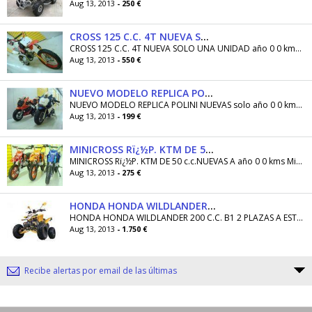
Aug 13, 2013
- 250 €
CROSS 125 C.C. 4T NUEVA SOLO UNA UNIDAD
CROSS 125 C.C. 4T NUEVA SOLO UNA UNIDAD año 0 0 kms . Mot de cross de 125 c.c. 4 T , 4 Marchas, frenos hidraúlicos, ruedas de tacos y llantas de...
Aug 13, 2013
- 550 €
NUEVO MODELO REPLICA POLINI NUEVAS solo
NUEVO MODELO REPLICA POLINI NUEVAS solo año 0 0 kms .NUEVO MODELO DISPONIBLE DE LA RÉPLICA POLINI, MUY MUY BONITAS Y CON CALIDAD MEJORADA, NO TE...
Aug 13, 2013
- 199 €
MINICROSS Rï¿½P. KTM DE 50 c.c.NUEVAS A
MINICROSS Rï¿½P. KTM DE 50 c.c.NUEVAS A año 0 0 kms Minimoto de cross de 50 c.c. 2 Tiempos(GASOLINA) , Pull Start, Velocidad Maxima 60 km/h...
Aug 13, 2013
- 275 €
HONDA HONDA WILDLANDER 200 C.C. B1 2 PLAZAS A ESTRENAR
HONDA HONDA WILDLANDER 200 C.C. B1 2 PLAZAS A ESTRENAR año 0 0 kms HOMOLOGADO PARA DOS PLAZAS Y VALIDO CON CARNET DE COCHE MIRA AQUÍ SU FICHA...
Aug 13, 2013
- 1.750 €
Recibe alertas por email de las últimas