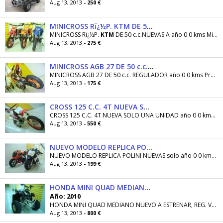
Aug 13, 2013
- 250 €
MINICROSS Rï¿½P. KTM DE 50 c.c.NUEVAS A
MINICROSS Rï¿½P.
KTM
DE 50 c.c.NUEVAS A año 0 0 kms Minimoto de cross de 50 c.c. 2 Tiempos(GASOLINA
Aug 13, 2013
- 275 €
MINICROSS AGB 27 DE 50 c.c. REGULADOR
MINICROSS AGB 27 DE 50 c.c. REGULADOR año 0 0 kms Precio llevandote las dos unidades que quedan, una en Naranja y la otra en azul (175 euros cada...
Aug 13, 2013
- 175 €
CROSS 125 C.C. 4T NUEVA SOLO UNA UNIDAD
CROSS 125 C.C. 4T NUEVA SOLO UNA UNIDAD año 0 0 kms . Mot de cross de 125 c.c. 4 T , 4 Marchas, frenos hidraúlicos, ruedas de tacos y llantas de...
Aug 13, 2013
- 550 €
NUEVO MODELO REPLICA POLINI NUEVAS solo
NUEVO MODELO REPLICA POLINI NUEVAS solo año 0 0 kms .NUEVO MODELO DISPONIBLE DE LA RÉPLICA POLINI, MUY MUY BONITAS Y CON CALIDAD MEJORADA, NO TE...
Aug 13, 2013
- 199 €
HONDA MINI QUAD MEDIANO NUEVO A ESTRENAR, REG. VELOCIDAD
Año: 2010
HONDA MINI QUAD MEDIANO NUEVO A ESTRENAR, REG. VELOCIDAD año 2010 1 kms AHORA TAMBIEN MODELO MAS GRANDE DE 125 C.C. EL REPLICA POLARIS A 550 EUROS...
Aug 13, 2013
- 800 €